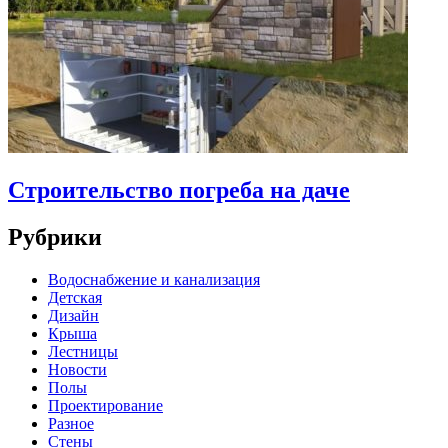
Строительство погреба на даче
Рубрики
Водоснабжение и канализация
Детская
Дизайн
Крыша
Лестницы
Новости
Полы
Проектирование
Разное
Стены